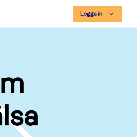
Logga in
om
lsa