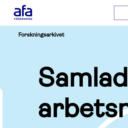
Forskningsarkivet
Samlad
arbetsm