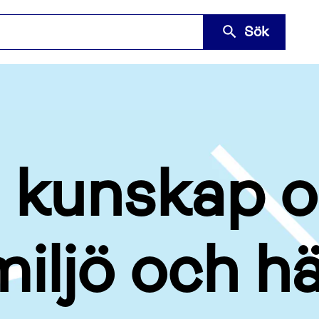
Sök
 kunskap 
iljö och hä