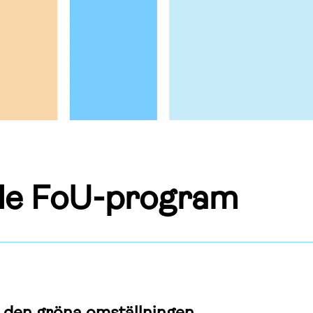
de FoU-program
i den gröna omställningen