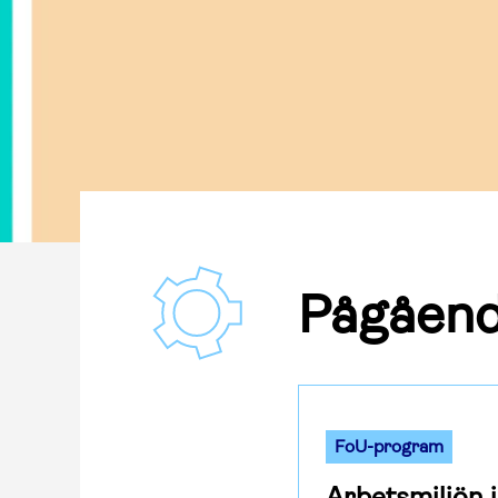
Pågåen
FoU-program
Arbetsmiljön 