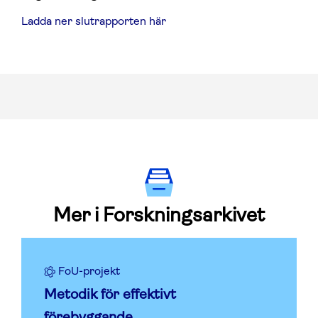
Ladda ner slutrapporten här
Mer i Forskningsarkivet
FoU-projekt
Metodik för effektivt
förebyggande...